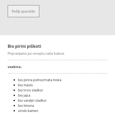
Pošlji sporočilo
Bio pirini piškoti
Pripravljamo po receptu naše babice.
vsebina:
bio pirina polnozrnata moka
bio maslo
bio trsni sladkor
bio jajca
bio vaniljin sladkor
bio limona
vinski kamen