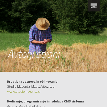
Avtorji strani
Kreativna zasnova in oblikovanje
Studio Magenta, Matjaž Vitez s. p.
www.studiomagenta.si
Kodiranje, programiranje in izdelava CMS sistema
Aspiria, Mark Debeljak s. p.