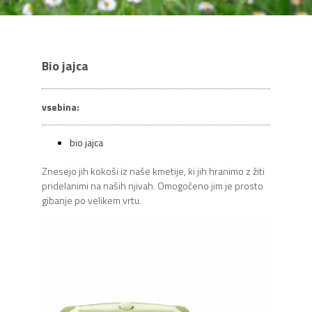
Bio jajca
vsebina:
bio jajca
Znesejo jih kokoši iz naše kmetije, ki jih hranimo z žiti
pridelanimi na naših njivah. Omogočeno jim je prosto
gibanje po velikem vrtu.