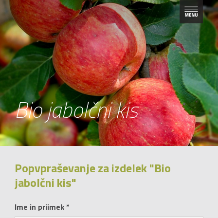
Bio jabolčni kis
Popvpraševanje za izdelek "Bio
jabolčni kis"
Ime in priimek *