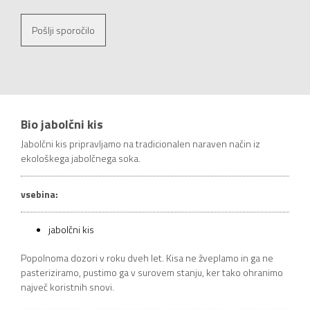
Pošlji sporočilo
Bio jabolčni kis
Jabolčni kis pripravljamo na tradicionalen naraven način iz
ekološkega jabolčnega soka.
vsebina:
jabolčni kis
Popolnoma dozori v roku dveh let. Kisa ne žveplamo in ga ne
pasteriziramo, pustimo ga v surovem stanju, ker tako ohranimo
največ koristnih snovi.