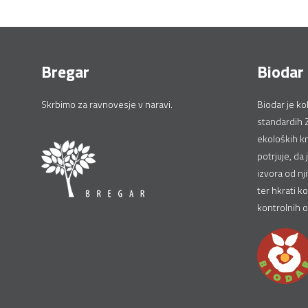
Bregar
Biodar
Skrbimo za ravnovesje v naravi.
Biodar je ko
standardih 
ekoloških km
potrjuje, da 
izvora od nj
ter hkrati ko
kontrolnih 