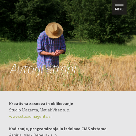
Avtorji strani
Kreativna zasnova in oblikovanje
Studio Magenta, Matjaž Vitez s. p.
www.studiomagenta.si
Kodiranje, programiranje in izdelava CMS sistema
Aspiria, Mark Debeljak s. p.